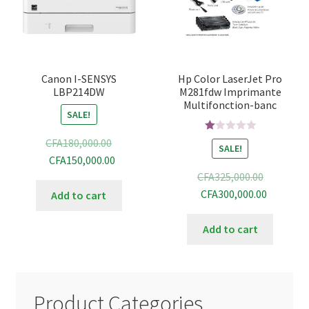
Canon I-SENSYS
Hp Color LaserJet Pro
LBP214DW
M281fdw Imprimante
Multifonction-banc
SALE!
R
CFA
180,000.00
SALE!
at
CFA
150,000.00
ed
CFA
325,000.00
1.
CFA
300,000.00
Add to cart
00
ou
Add to cart
t
of
5
Product Categories