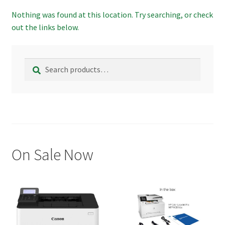
menu
Ordinateur de Bureau
Nothing was found at this location. Try searching, or check
out the links below.
Expand
Ordinateur Portable
child
menu
Expand
Search
Search
Autre
child
for:
menu
Expand
Routeur
child
menu
On Sale Now