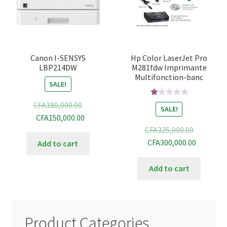
Canon I-SENSYS
Hp Color LaserJet Pro
LBP214DW
M281fdw Imprimante
Multifonction-banc
SALE!
R
CFA
180,000.00
SALE!
at
CFA
150,000.00
ed
CFA
325,000.00
1.
CFA
300,000.00
Add to cart
00
ou
Add to cart
t
of
5
Product Categories