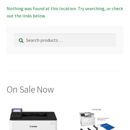
menu
Ordinateur de Bureau
Nothing was found at this location. Try searching, or check
out the links below.
Expand
Ordinateur Portable
child
menu
Expand
Search
Search
Autre
child
for:
menu
Expand
Routeur
child
menu
On Sale Now